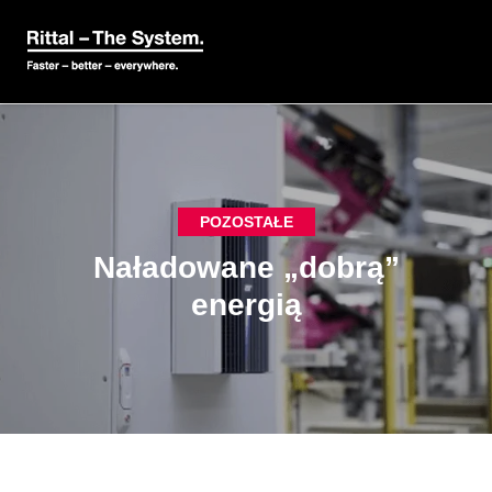
POZOSTAŁE
Naładowane „dobrą”
energią