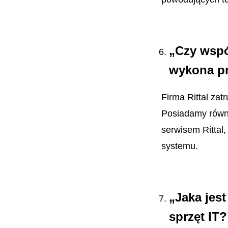
„Czy wspó
wykona pr
Firma Rittal zat
Posiadamy równi
serwisem Rittal
systemu.
„Jaka jes
sprzęt IT?