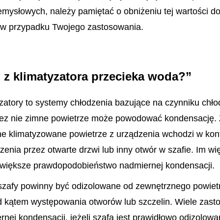
mysłowych, należy pamiętać o obniżeniu tej wartości d
w przypadku Twojego zastosowania.
 z klimatyzatora przecieka woda?”
zatory to systemy chłodzenia bazujące na czynniku chło
ez nie zimne powietrze może powodować kondensację. 
mne klimatyzowane powietrze z urządzenia wchodzi w kon
enia przez otwarte drzwi lub inny otwór w szafie. Im wi
 większe prawdopodobieństwo nadmiernej kondensacji.
zafy powinny być odizolowane od zewnętrznego powietr
d kątem występowania otworów lub szczelin. Wiele zast
nej kondensacji, jeżeli szafa jest prawidłowo odizolow