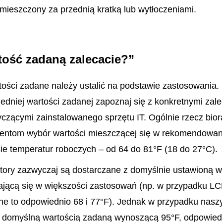
umieszczony za przednią kratką lub wytłoczeniami.
tość zadaną zalecacie?”
tości zadane należy ustalić na podstawie zastosowania.
iedniej wartości zadanej zapoznaj się z konkretnymi zal
czącymi zainstalowanego sprzętu IT. Ogólnie rzecz biorąc
ientom wybór wartości mieszczącej się w rekomendowa
 temperatur roboczych – od 64 do 81°F (18 do 27°C).
tory zazwyczaj są dostarczane z domyślnie ustawioną w
ającą się w większości zastosowań (np. w przypadku 
ne to odpowiednio 68 i 77°F). Jednak w przypadku nasz
 domyślną wartością zadaną wynoszącą 95°F, odpowied