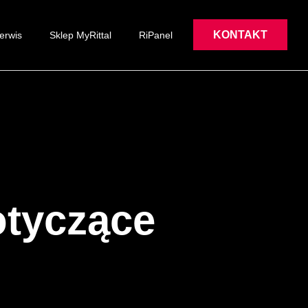
KONTAKT
erwis
Sklep MyRittal
RiPanel
otyczące