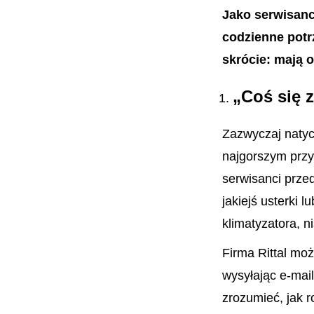
Jako serwisanc
codzienne potr
skrócie: mają 
„Coś się 
Zazwyczaj naty
najgorszym przy
serwisanci prze
jakiejś usterki 
klimatyzatora, n
Firma Rittal moż
wysyłając e-mai
zrozumieć, jak 