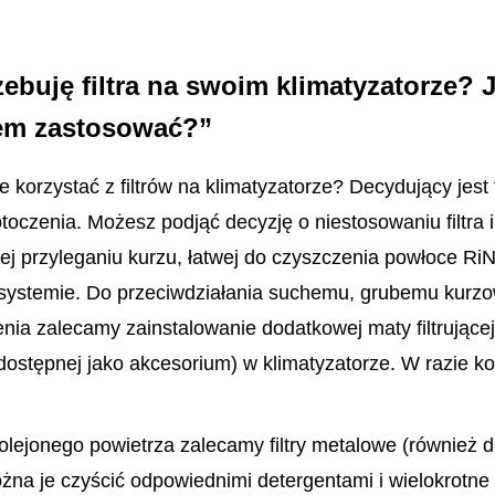
ebuję filtra na swoim klimatyzatorze? Ja
em zastosować?”
e korzystać z filtrów na klimatyzatorze? Decydujący jest 
toczenia. Możesz podjąć decyzję o niestosowaniu filtra 
cej przyleganiu kurzu, łatwej do czyszczenia powłoce Ri
systemie. Do przeciwdziałania suchemu, grubemu kurzo
nia zalecamy zainstalowanie dodatkowej maty filtrującej
dostępnej jako akcesorium) w klimatyzatorze. W razie k
lejonego powietrza zalecamy filtry metalowe (również 
na je czyścić odpowiednimi detergentami i wielokrotne i