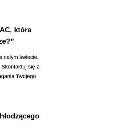
AC, która
ze?”
na całym świecie.
Skontaktuj się z
magania Twojego
chłodzącego