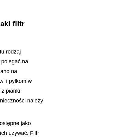
ki filtr
tu rodzaj
i polegać na
Nano na
wi i pyłkom w
 z pianki
onieczności należy
dostępne jako
ch używać. Filtr