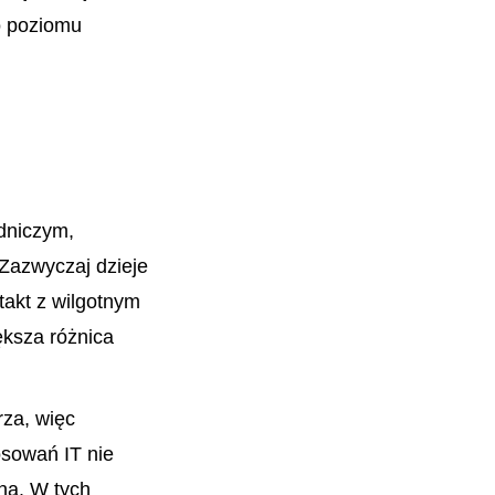
o poziomu
dniczym,
Zazwyczaj dzieje
takt z wilgotnym
ększa różnica
za, więc
osowań IT nie
ana. W tych