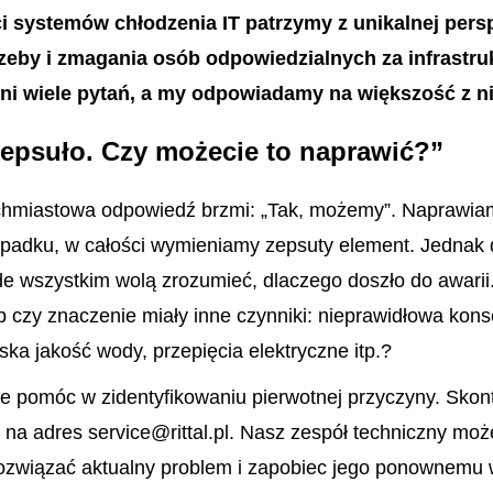
i systemów chłodzenia IT patrzymy z unikalnej per
zeby i zmagania osób odpowiedzialnych za infrastruk
oni wiele pytań, a my odpowiadamy na większość z n
zepsuło. Czy możecie to naprawić?”
chmiastowa odpowiedź brzmi: „Tak, możemy”. Naprawia
padku, w całości wymieniamy zepsuty element. Jednak
de wszystkim wolą zrozumieć, dlaczego doszło do awarii
lub czy znaczenie miały inne czynniki: nieprawidłowa kon
iska jakość wody, przepięcia elektryczne itp.?
e pomóc w zidentyfikowaniu pierwotnej przyczyny. Skont
l na adres service@rittal.pl. Nasz zespół techniczny mo
rozwiązać aktualny problem i zapobiec jego ponownemu 