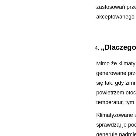
zastosowań prze
akceptowanego 
„Dlaczego
Mimo że klimaty
generowane prz
się tak, gdy zi
powietrzem otocz
temperatur, tym
Klimatyzowane s
sprawdzaj je po
generuje nadmier