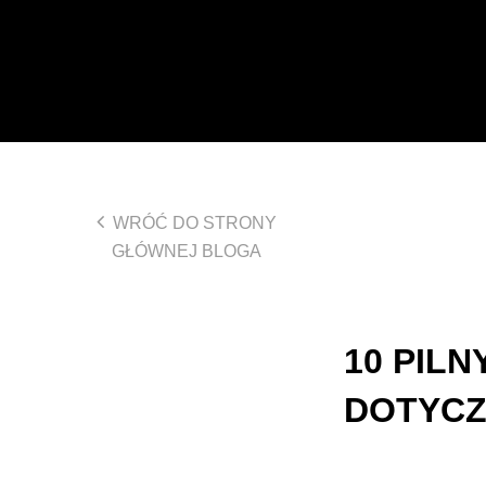
WRÓĆ DO STRONY
GŁÓWNEJ BLOGA
10 PILN
DOTYCZ