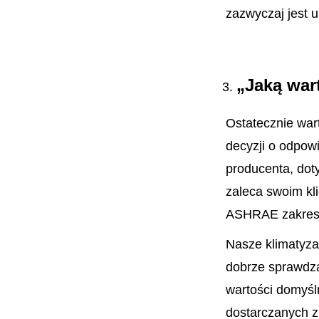
zazwyczaj jest 
„Jaką war
Ostatecznie war
decyzji o odpow
producenta, doty
zaleca swoim kl
ASHRAE zakresie
Nasze klimatyza
dobrze sprawdz
wartości domyśl
dostarczanych z