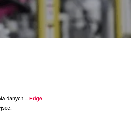
ia danych –
Edge
jsce.