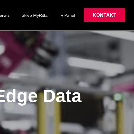
KONTAKT
erwis
Sklep MyRittal
RiPanel
Edge Data