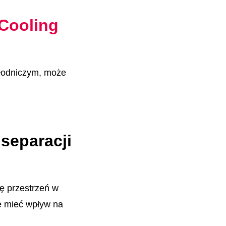
 Cooling
hłodniczym, może
separacji
ię przestrzeń w
że mieć wpływ na