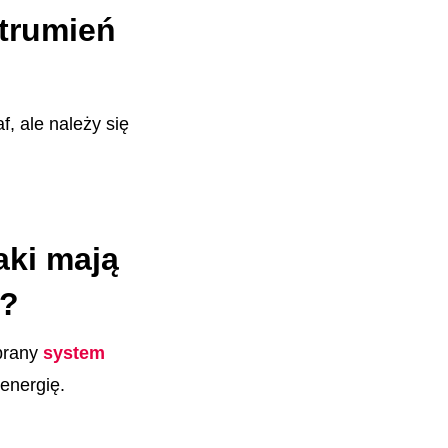
strumień
, ale należy się
aki mają
a?
brany
system
energię.