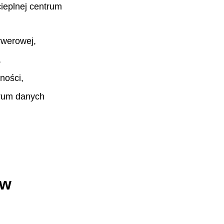
ieplnej centrum
rwerowej,
,
ności,
trum danych
 w