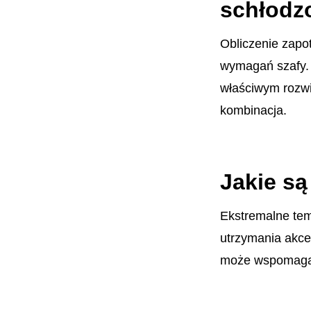
schłodz
Obliczenie zapo
wymagań szafy. 
właściwym rozw
kombinacja.
Jakie są
Ekstremalne te
utrzymania akce
może wspomagać/