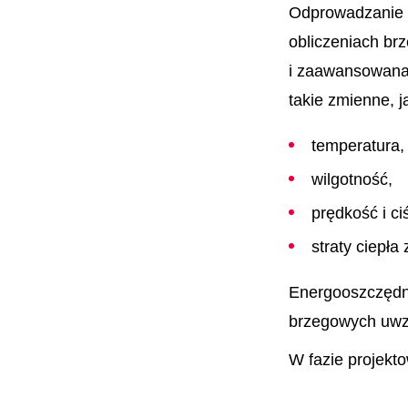
Odprowadzanie c
obliczeniach b
i zaawansowana 
takie zmienne, j
temperatura,
wilgotność,
prędkość i ci
straty ciepł
Energooszczędna
brzegowych uwz
W fazie projekto