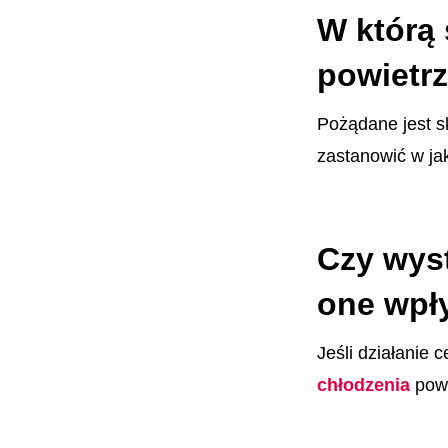
W którą 
powietr
Pożądane jest sk
zastanowić w ja
Czy wyst
one wpły
Jeśli działanie
chłodzenia
pow