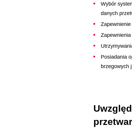
Wybór system
danych prze
Zapewnienie 
Zapewnienia 
Utrzymywania
Posiadania o
brzegowych j
Uwzględ
przetwa