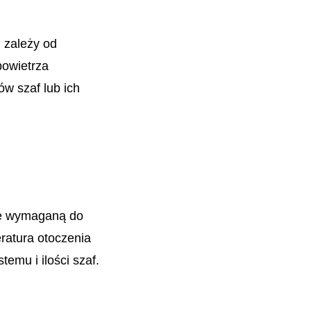
 zależy od
powietrza
ów szaf lub ich
ię wymaganą do
ratura otoczenia
emu i ilości szaf.