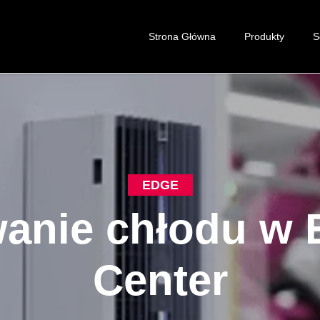
Strona Główna
Produkty
S
EDGE
anie chłodu w 
Center