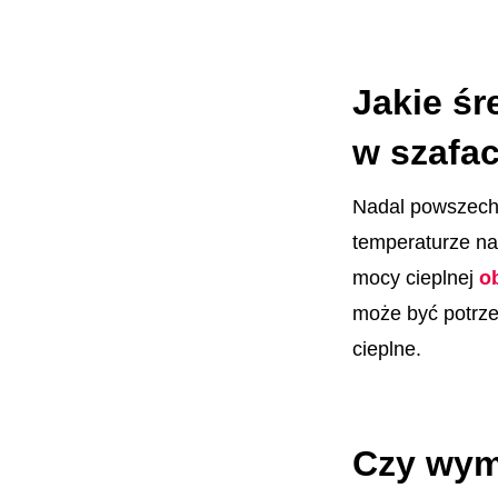
Jakie śr
w szafa
Nadal powszechn
temperaturze na
mocy cieplnej
o
może być potrz
cieplne.
Czy wym